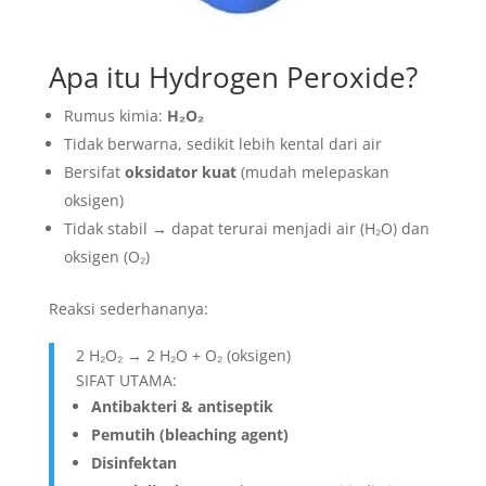
Apa itu Hydrogen Peroxide?
Rumus kimia:
H₂O₂
Tidak berwarna, sedikit lebih kental dari air
Bersifat
oksidator kuat
(mudah melepaskan
oksigen)
Tidak stabil → dapat terurai menjadi air (H₂O) dan
oksigen (O₂)
Reaksi sederhananya:
2 H₂O₂ → 2 H₂O + O₂ (oksigen)
SIFAT UTAMA:
Antibakteri & antiseptik
Pemutih (bleaching agent)
Disinfektan